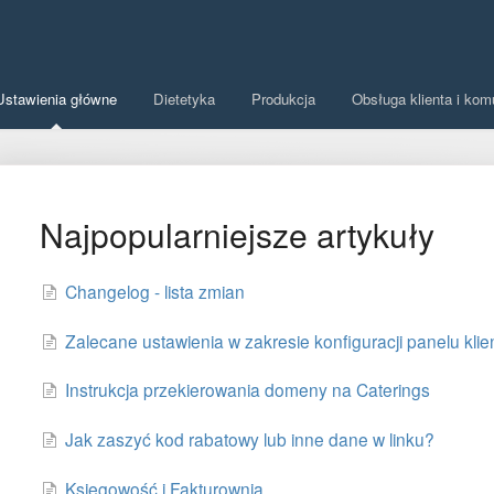
Ustawienia główne
Dietetyka
Produkcja
Obsługa klienta i kom
Najpopularniejsze artykuły
Changelog - lista zmian
Zalecane ustawienia w zakresie konfiguracji panelu klie
Instrukcja przekierowania domeny na Caterings
Jak zaszyć kod rabatowy lub inne dane w linku?
Księgowość i Fakturownia