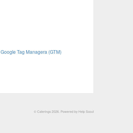
cą Google Tag Managera (GTM)
© Caterings 2026.
Powered by
Help Scout