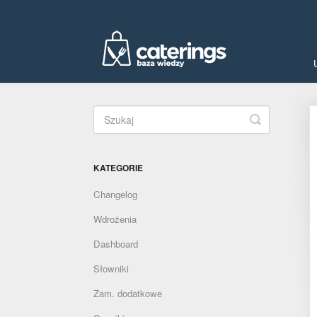
Toggle
Search
KATEGORIE
Changelog
Wdrożenia
Dashboard
Słowniki
Zam. dodatkowe