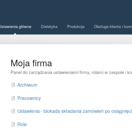
Ustawienia główne
Dietetyka
Produkcja
Obsługa klienta i kom
Moja firma
Panel do zarządzania ustawieniami firmy, rolami w zespole i 
Archiwum
Pracownicy
Ustawienia - blokada składania zamówień po osiągnięci
Role