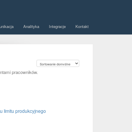
unikacja
Analityka
Integracje
Kontakt
kontami pracowników.
u limitu produkcyjnego