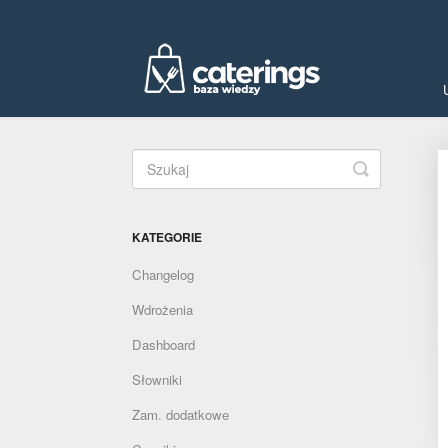
Toggle
Search
KATEGORIE
Changelog
Wdrożenia
Dashboard
Słowniki
Zam. dodatkowe