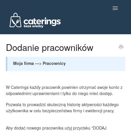
Toggle
Navigatio
Ustawienia główne
Dodanie pracowników
Dietetyka
Moja firma —> Pracownicy
Produkcja
Obsługa klienta i komunikacja
W Caterings każdy pracownik powinien otrzymać swoje konto z
odpowiednimi uprawnieniami i tylko do niego mieć dostęp.
Analityka
Pozwala to prowadzić skuteczną historię aktywności każdego
użytkownika w celu bezpieczeństwa firmy i ewidencji pracy.
Integracje
Kontakt
Aby dodać nowego pracownika użyj przycisku "DODAJ