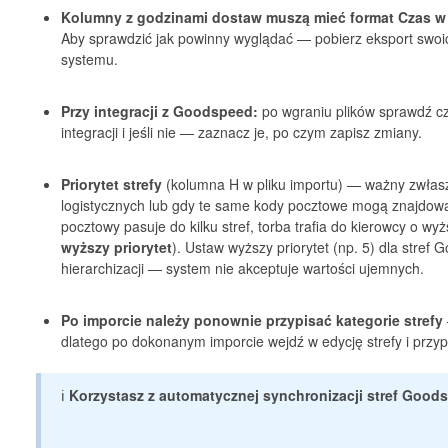
Kolumny z godzinami dostaw muszą mieć format Czas w 
Aby sprawdzić jak powinny wyglądać — pobierz eksport swoic
systemu.
Przy integracji z Goodspeed:
po wgraniu plików sprawdź cz
integracji i jeśli nie — zaznacz je, po czym zapisz zmiany.
Priorytet strefy
(kolumna H w pliku importu) — ważny zwłaszc
logistycznych lub gdy te same kody pocztowe mogą znajdować s
pocztowy pasuje do kilku stref, torba trafia do kierowcy o wyż
wyższy priorytet
). Ustaw wyższy priorytet (np. 5) dla stre
hierarchizacji — system nie akceptuje wartości ujemnych.
Po imporcie należy ponownie przypisać kategorie strefy
dlatego po dokonanym imporcie wejdź w edycję strefy i przyp
ℹ️
Korzystasz z automatycznej synchronizacji stref Good