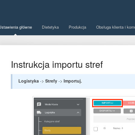
Ustawienia główne
Dietetyka
Produkcja
Obsługa klienta i kom
Instrukcja importu stref
Logistyka
->
Strefy
->
Importuj.