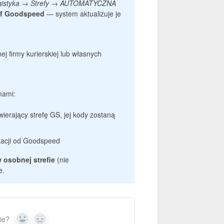
gistyka → Strefy → AUTOMATYCZNA
ref Goodspeed
— system aktualizuje je
nej firmy kurierskiej lub własnych
mami:
wierający strefę GS, jej kody zostaną
izacji od Goodspeed
osobnej strefie
(nie
e.
ie?
Yes
No