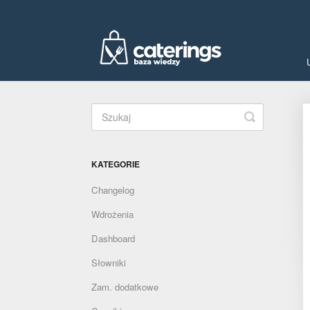
Toggle
Search
KATEGORIE
Changelog
Wdrożenia
Dashboard
Słowniki
Zam. dodatkowe