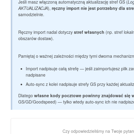
Jeśli masz włączoną automatyczną aktualizację stref GS (
Lo
AKTUALIZACJA
),
ręczny import nie jest potrzebny dla st
samodzielnie.
Ręczny import nadal dotyczy
stref własnych
(np. stref lokal
obszarów dostaw).
Pamiętaj o ważnej zależności między tymi dwoma mechaniz
Import nadpisuje całą strefę — jeśli zaimportujesz plik za
nadpisane
Auto-sync z kolei nadpisuje strefy GS przy każdej aktual
Dlatego
własne kody pocztowe powinny znajdować się w 
GS/GD/Goodspeed) — tylko wtedy auto-sync ich nie nadpisz
Czy odpowiedzieliśmy na Twoje pytan