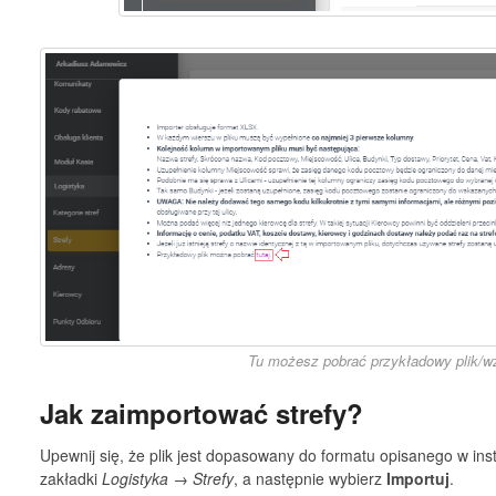
Tu możesz pobrać przykładowy plik/wz
Jak zaimportować strefy?
Upewnij się, że plik jest dopasowany do formatu opisanego w instr
zakładki
Logistyka → Strefy
, a następnie wybierz
Importuj
.