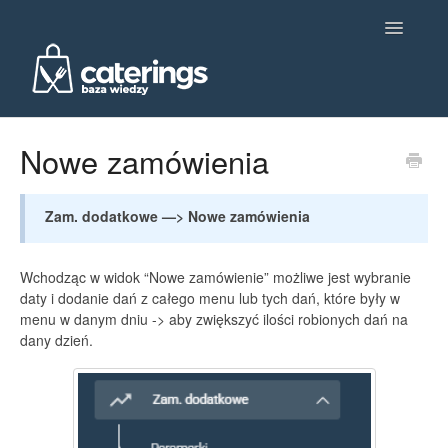
Toggle
Navigatio
Ustawienia główne
Nowe zamówienia
Dietetyka
Zam. dodatkowe —> Nowe zamówienia
Produkcja
Wchodząc w widok “Nowe zamówienie” możliwe jest wybranie
Obsługa klienta i komunikacja
daty i dodanie dań z całego menu lub tych dań, które były w
menu w danym dniu -> aby zwiększyć ilości robionych dań na
Analityka
dany dzień.
Integracje
Kontakt