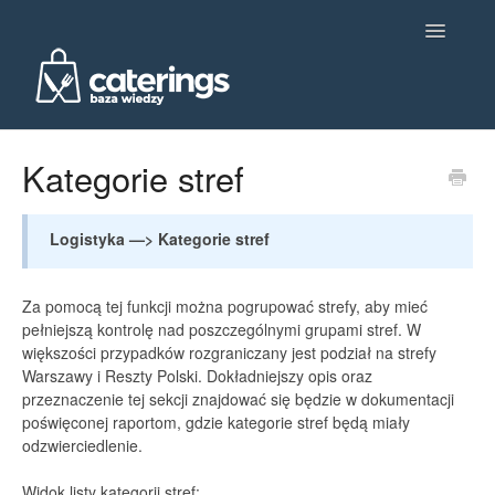
Toggle
Navigatio
Ustawienia główne
Kategorie stref
Dietetyka
Logistyka —> Kategorie stref
Produkcja
Za pomocą tej funkcji można pogrupować strefy, aby mieć
Obsługa klienta i komunikacja
pełniejszą kontrolę nad poszczególnymi grupami stref. W
większości przypadków rozgraniczany jest podział na strefy
Analityka
Warszawy i Reszty Polski. Dokładniejszy opis oraz
przeznaczenie tej sekcji znajdować się będzie w dokumentacji
Integracje
poświęconej raportom, gdzie kategorie stref będą miały
odzwierciedlenie.
Kontakt
Widok listy kategorii stref: