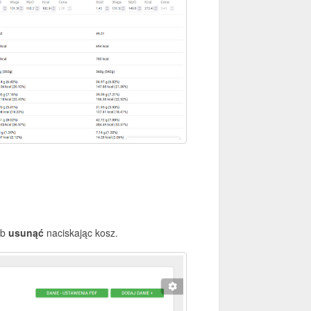
ub
usunąć
naciskając kosz.