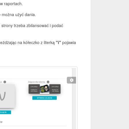
 w raportach.
e można użyć dania.
 strony trzeba zbilansować i podać
jeżdżając na kółeczko z literką
"i"
pojawia