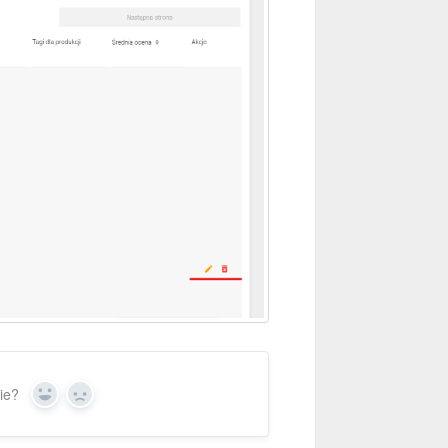
ie?
Yes
No